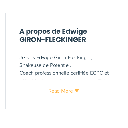
A propos de Edwige
GIRON-FLECKINGER
Je suis Edwige Giron-Fleckinger,
Shakeuse de Potentiel.
Coach professionnelle certifiée ECPC et
PCC, Mentor coach accréditée par l’ICF,
et Formatrice en coaching ericksonien,
Read More ▼
et membre du conseil d'administration
ICF France, j'ai complètement digitalisé
mon activité depuis 2017.
Cette aventure m'a amenée à créer des
programmes complets