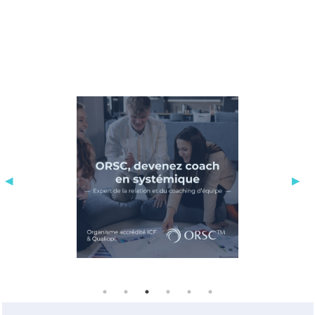
stratégies de compensation qui m’ont
permises de “faire avec” et de vivre
une vie de “valide”. Aujourd’hui, je suis
appareillée d’avantage pour le confort
et pour éviter la fatigue de la
compensation.
- Hypersensibilité : C’est certainement
ce qui me caractérise le plus
profondément, avec la générosité, la
détermination, l’humour et l’empathie.
C’est aussi ce qui me permet de
ressentir les choses, les gens, les
situations pour mieux les appréhender.
- Haut potentiel complexe : Toujours
suspecté et tour à tour ignoré, c’est une
découverte récente qui a éclairé bien