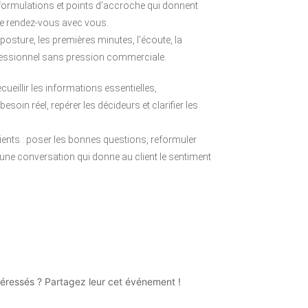
s, formulations et points d’accroche qui donnent
dre rendez-vous avec vous.
a posture, les premières minutes, l’écoute, la
rofessionnel sans pression commerciale.
ecueillir les informations essentielles,
oin réel, repérer les décideurs et clarifier les
ients : poser les bonnes questions, reformuler
 une conversation qui donne au client le sentiment
téressés ? Partagez leur cet événement !