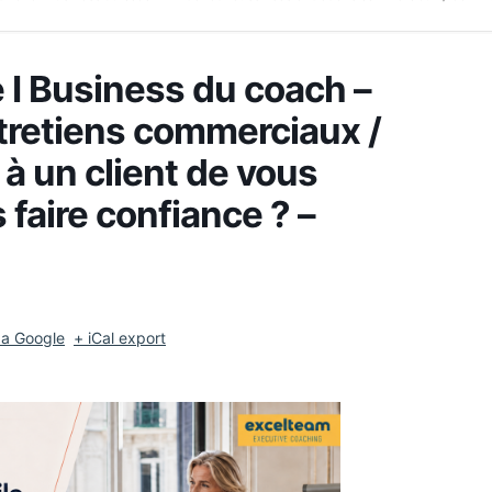
 I Business du coach –
entretiens commerciaux /
 un client de vous
 faire confiance ? –
da Google
+ iCal export