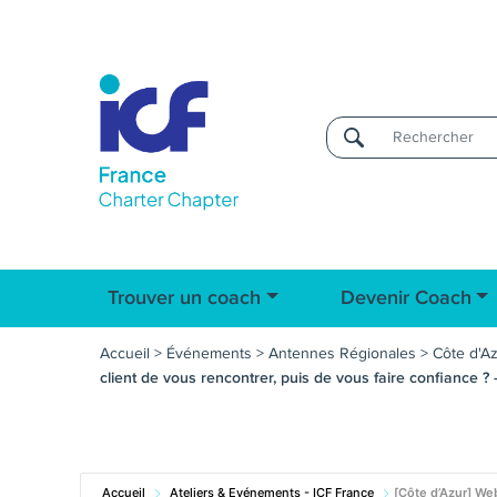
Username
Trouver un coach
Devenir Coach
Accueil
>
Événements
>
Antennes Régionales
>
Côte d'A
client de vous rencontrer, puis de vous faire confiance ?
Accueil
Ateliers & Evénements - ICF France
[Côte d’Azur] Web