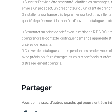
 Susciter l’envie d’être rencontré : clarifier les message
envie à un prospect, un prescripteur ou un client de pren
 Installer la confiance dès le premier contact : travailler l
qualité de présence et la manière d’ouvrir un dialogue p
 Structurer sa prise de brief avec la méthode R.P.B.D.C. : r
comprendre le contexte, distinguer demande apparente et bes
critères de réussite.
 Cultiver des dialogues riches pendant les rendez-vous cl
avec précision, faire émerger les enjeux profonds et créer
d’être réellement compris.
Partager
Vous connaissez d'autres coachs qui pourraient être in