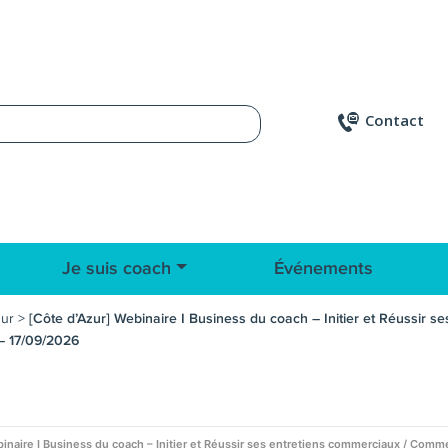
Contact
Je suis coach
Événements
zur
>
[Côte d’Azur] Webinaire I Business du coach – Initier et Réussir
 – 17/09/2026
inaire I Business du coach – Initier et Réussir ses entretiens commerciaux / Comme