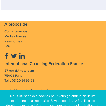
A propos de
Contactez-nous
Media / Presse
Ressources
FAQ
International Coaching Federation France
37 rue d'Amsterdam
75008 Paris
Tél. : 03 20 91 95 68
contact@coachingfederation.fr
Nous utilisons des cookies pour vous garantir la meilleure
Notre mission : Faire avancer et rayonner la
expérience sur notre site. Si vous continuez à utiliser ce
dernier, nous considérerons que vous acceptez l'utilisation des