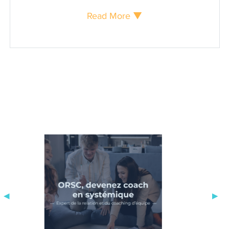
sont apparues. La première fut la
Read More ▼
volonté de devenir entrepreneur et de
créer / reprendre une entreprise. La
seconde a été la volonté de mettre à
profit mon expérience industrielle et
managériale aux entreprises, mais
d’une manière engagée tenant compte
de tous mes vécus, qu’ils soient positifs
ou source de progrès.
Activ’Strat est né de ces 2 convictions.
Mes interventions sont engagées, axées
sur les objectifs des
entreprises/services avec qui je
développe une approche singulière : au
delà du conseil, de l’accompagnement.
Le coaching professionnel est devenu