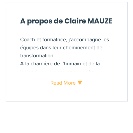
A propos de Claire MAUZE
Coach et formatrice, j'accompagne les
équipes dans leur cheminement de
transformation.
A la charnière de l’humain et de la
technologie, j'aime combiner les
modalités digitales et humaines pour
Read More ▼
tirer le meilleur parti de chacune.
Mes clients disent de moi " je suis
attentive, à l'écoute de votre sensibilité
et de ce qui vous rend unique"