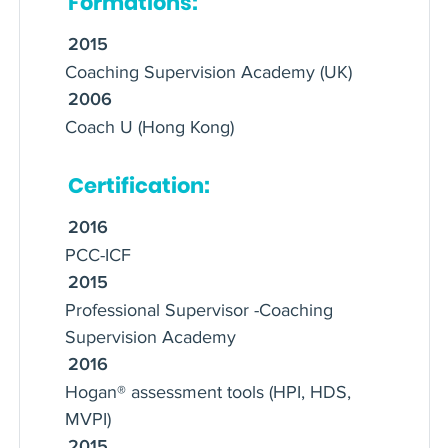
Formations:
Attentive aux transformations en cours,
elle a créé et anime la Commission
2015
Coaching Supervision Academy (UK)
Digital- Intelligence Artificielle et
Coaching au sein de l'International
2006
Coach U (Hong Kong)
Coaching Federation - France.
Certification:
2016
PCC-ICF
2015
Professional Supervisor -Coaching
Supervision Academy
2016
Hogan® assessment tools (HPI, HDS,
MVPI)
2015