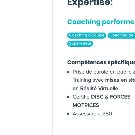
Expertise:
Coaching performe
Coaching d’Equipe
Coaching de 
Superviseur
Compétences spécifiqu
Prise de parole en public
Training avec
mises en sit
en Réalité Virtuelle
Certifié
DISC & FORCES
MOTRICES
Assessment 360