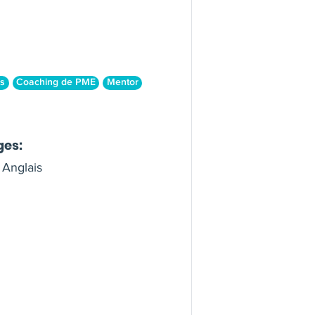
s
Coaching de PME
Mentor
ges:
 Anglais