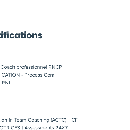
 bienveillance, mais sans complaisance, avec éthique, 
auprès des Managers et Dirigeants.
ifications
eur au
, l'école des médias, q
STUDIO ECOLE DE FRANCE
dio.
oach professionnel RNCP
ATION - Process Com
- PNL
entor de coach
tion in Team Coaching (ACTC) | ICF
TRICES | Assessments 24X7