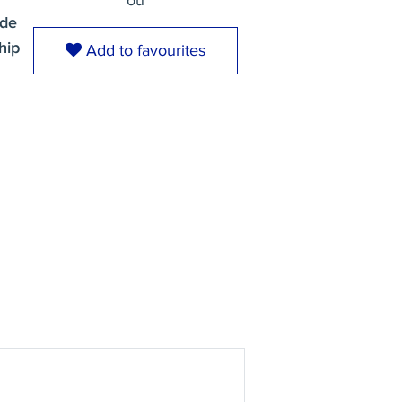
ou
 de
hip
Add to favourites