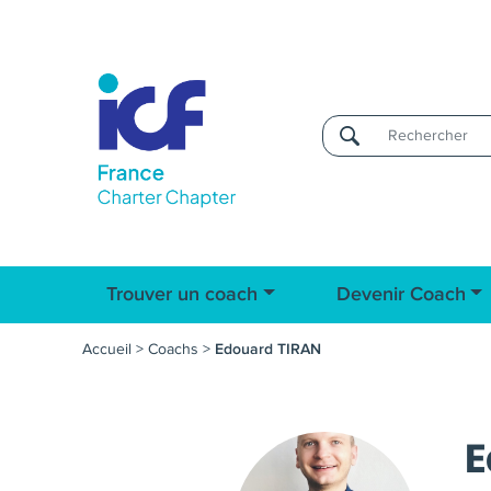
Username
Trouver un coach
Devenir Coach
Accueil
>
Coachs
>
Edouard TIRAN
E