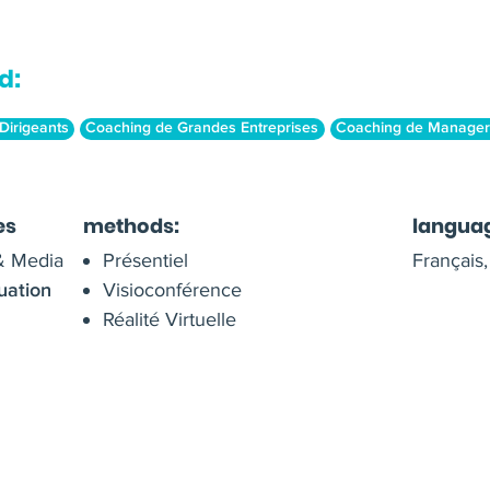
d:
Dirigeants
Coaching de Grandes Entreprises
Coaching de Manager
es
methods:
langua
 & Media
Présentiel
Français,
Visioconférence
uation
Réalité Virtuelle