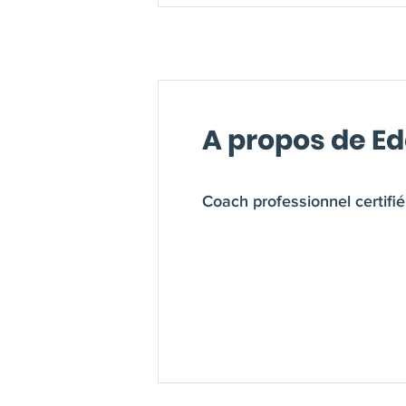
A propos de E
Coach professionnel certifi
Responsable Recherche et D
ans d'expérience dans les 
entrepreneur depuis plus de