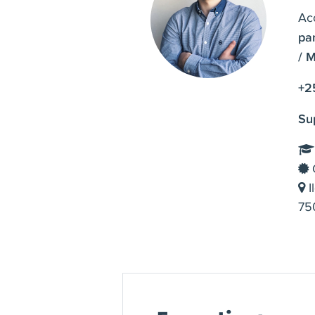
Ac
pa
/ 
+2
Su
C
I
750