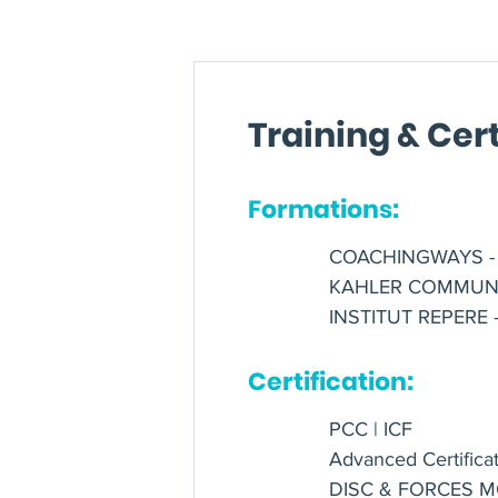
Je vous accompagne en toute
Interventions en entreprise 
Training & Cert
Egalement Coach & Format
Formations:
animateurs et journalistes ra
COACHINGWAYS - C
KAHLER COMMUNIC
INSTITUT REPERE 
Formateur, Superviseur & M
Certification:
PCC | ICF
Advanced Certifica
DISC & FORCES MO