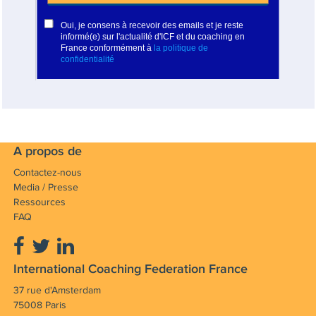
manager, leader et membre de comité
de direction. Elle a pu expérimenter la
majorité des changements auxquelles
le monde des entreprises est confronté
aujourd’hui: cessions, fusions,
acquisitions, organisations matricielles.
Elle comprend dès lors la portée que
cela a sur les individus et les équipes.
A propos de
Elisabeth a aussi à cœur sa
Contactez-nous
responsabilité sociétale et d’intégration.
Media / Presse
Elle travaille pro bono avec 2
Ressources
FAQ
associations, actuellement “la Cravate
Solidaire” et “60 000 rebonds”.
Elle a la conviction qu’en contribuant à
International Coaching Federation France
libérer le potentiel humain, chacun peut
37 rue d'Amsterdam
être plus performant, heureux et
75008 Paris
équilibré.