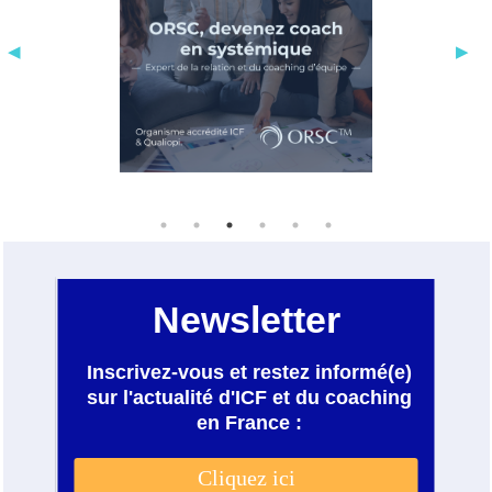
avec les objectifs, les enjeux et les
résultats attendus.
Avec plus de 2500 heures de
coaching, elle accompagne des leaders,
des managers et des équipes dans
diverses organisations et configurations
de multinationales aux start-up.
Antérieurement à sa carrière de coach,
elle a 20 ans d’expérience
professionnelle dans des rôles
opérationnels (vente et marketing et
management d’équipes commerciales)
et fonctionnels ( Consultante RH et
DRH).
Elle a travaillé pour des multinationales
(BASF, Catalina, Westfield, Adecco) et
des start-up (Kabira), en tant que