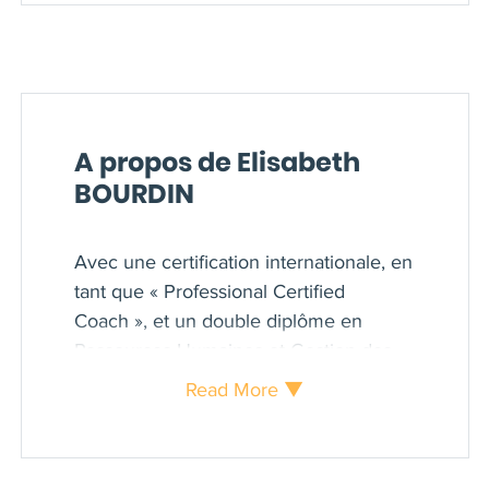
A propos de Elisabeth
BOURDIN
Avec une certification internationale, en
tant que « Professional Certified
Coach », et un double diplôme en
Ressources Humaines et Gestion des
Entreprises, Elisabeth a développé sa
Read More ▼
pratique de coaching de dirigeants et
d’équipes, en France, depuis son retour
d’Asie, il y a 6 ans.