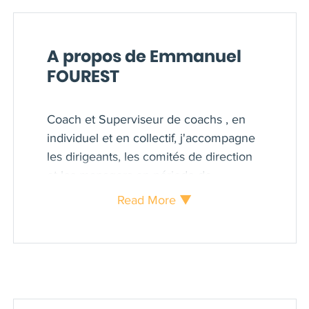
A propos de Emmanuel
FOUREST
Coach et Superviseur de coachs , en
individuel et en collectif, j'accompagne
les dirigeants, les comités de direction
et les managers en période de
changements, d'innovation ou de
Read More ▼
contexte à fort enjeu.
Mon expérience associe la Systémie
ainsi que 13 ans d'interventions, après
avoir été DRH de groupe et Directeur
Général de filiales internationales.
Je forme depuis plus de 10 ans des