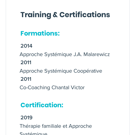
coachs ainsi que des superviseurs de
Training & Certifications
coachs. J'enseigne également
l'Approche Systémique Coopérative
avec le Dr François Balta. Je suis
Formations:
thérapeute familial, formé par le Pr
2014
Mony Elkaïm.
Approche Systémique J.A. Malarewicz
2011
Approche Systémique Coopérative
2011
Co-Coaching Chantal Victor
Certification:
2019
Thérapie familiale et Approche
Systémique