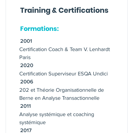
coaching. Référencée dans le
Training & Certifications
programme d’accompagnement
managérial par l’Université d’un groupe
international depuis 10 ans, et
Formations:
référencée comme superviseure par
2001
l’INSEP Paris.
Certification Coach & Team V. Lenhardt
Paris
2020
Certification Superviseur ESQA Undici
2006
202 et Théorie Organisationnelle de
Berne en Analyse Transactionnelle
2011
Analyse systémique et coaching
systémique
2017