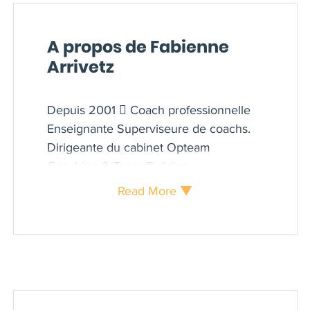
A propos de Fabienne
Arrivetz
Depuis 2001  Coach professionnelle
Enseignante Superviseure de coachs.
Dirigeante du cabinet Opteam
Coaching & Team-Building,
Accompagnement du dirigeant et des
Read More ▼
équipes dans la transformation
managériale de l’entreprise.
Superviseure de coach depuis 2014.
Enseignante en supervision au sein du
CIC depuis 2022. Pilotage d’équipes de
coachs dans le cadre de missions de