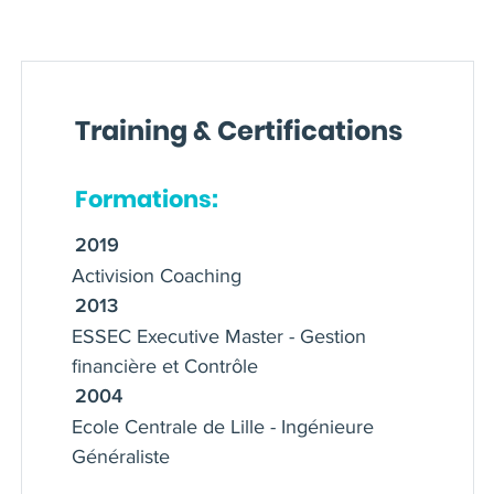
son coaching un mélange créatif entre
son parcours d'ingénieure, son
engagement féministe et
intersectionnel, et les pratiques
Training & Certifications
corporelles de la méditation et du
qigong.
Formations:
2019
Activision Coaching
2013
ESSEC Executive Master - Gestion
financière et Contrôle
2004
Ecole Centrale de Lille - Ingénieure
Généraliste