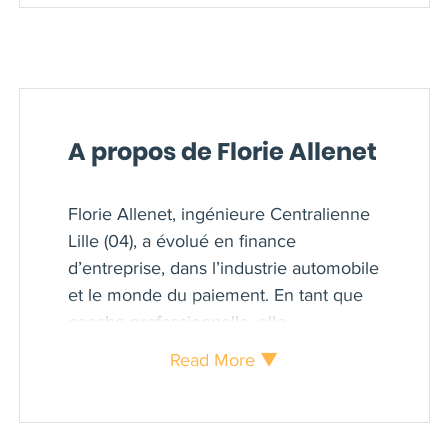
A propos de Florie Allenet
Florie Allenet, ingénieure Centralienne
Lille (04), a évolué en finance
d’entreprise, dans l’industrie automobile
et le monde du paiement. En tant que
coache professionnelle, elle
accompagne désormais transformations
Read More ▼
individuelles et dynamiques collectives,
en tissant des liens entre les cultures et
entre les générations. Florie réunit dans