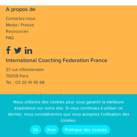
A propos de
Contactez-nous
Media / Presse
Ressources
FAQ
International Coaching Federation France
37 rue d'Amsterdam
75008 Paris
Tél. : 03 20 91 95 68
contact@coachingfederation.fr
Nous utilisons des cookies pour vous garantir la meilleure
Notre mission : Faire avancer et rayonner la
expérience sur notre site. Si vous continuez à utiliser ce
dernier, nous considérerons que vous acceptez l'utilisation des
profession de coach en France et dans le monde.
cookies.
Mentions légales
CGV
© Copyright 2012 - 2026 International
Ok
Non
Politique des cookies
Plan du site
Coaching Federation