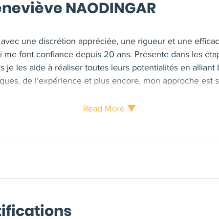
Geneviève NAODINGAR
avec une discrétion appréciée, une rigueur et une efficac
qui me font confiance depuis 20 ans. Présente dans les éta
je les aide à réaliser toutes leurs potentialités en alliant 
ques, de l’expérience et plus encore, mon approche est 
 un regard différent à mes clients au travers d'expérience
les situations auxquelles ils sont confrontés . Les re con
Read More ▼
leurs propres cheminements, aboutissant à leurs propres so
ifications