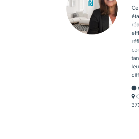
Ce
éta
réa
ef
réf
co
tan
leu
dif
C
C
37