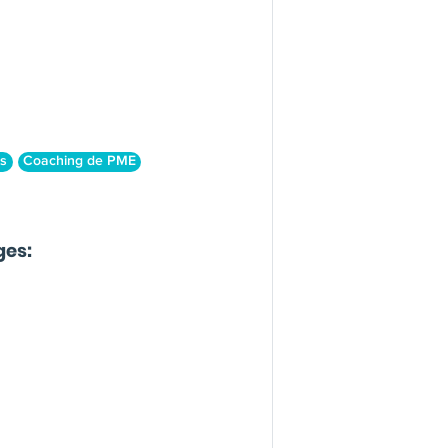
s
Coaching de PME
ges: