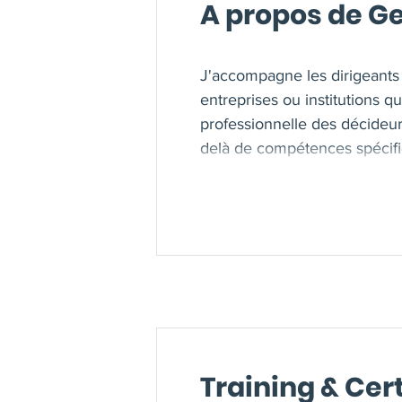
A propos de 
J'accompagne les dirigeants 
entreprises ou institutions 
professionnelle des décideurs 
delà de compétences spécifi
faire découvrir ou d'aiguiser
de re découvrir différemment 
ressources ils construisent 
Training & Cert