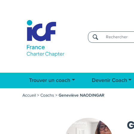
Username
Trouver un coach
Devenir Coach
Accueil
>
Coachs
>
Geneviève NAODINGAR
G