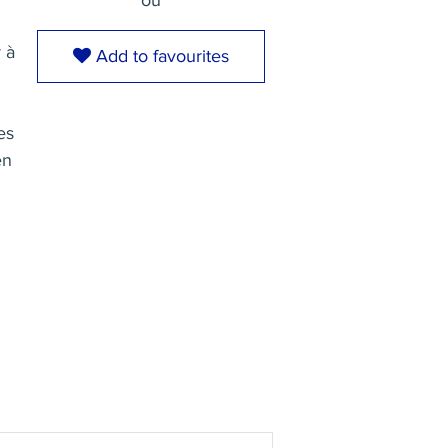
ou
r à
Add to favourites
es
en