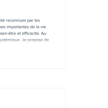
ité reconnues par les
pes importantes de la vie
bien-être et efficacité. Au
systémique. Je propose de
s créatives leur permettant
nectant à leurs propres
lutions.