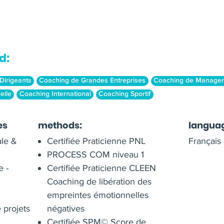
d:
Dirigeants
Coaching de Grandes Entreprises
Coaching de Manager
elle
Coaching International
Coaching Sportif
es
methods:
langua
le &
Certifiée Praticienne PNL
Français
PROCESS COM niveau 1
e -
Certifiée Praticienne CLEEN
Coaching de libération des
empreintes émotionnelles
 projets
négatives
Certifiée SPM© Score de