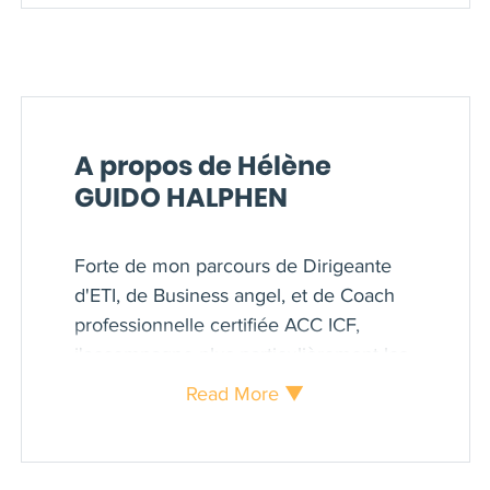
A propos de Hélène
GUIDO HALPHEN
Forte de mon parcours de Dirigeante
d'ETI, de Business angel, et de Coach
professionnelle certifiée ACC ICF,
j'accompagne plus particulièrement les
acteurs des secteurs de l'alimentaire de
Read More ▼
la fourche à la fourchette. En plaçant
l'humain au cœur de la création de
valeur avec bienveillance sans