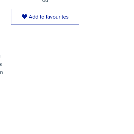
ou
Add to favourites
s
s
on