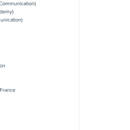
 Communication)
ademy)
unication)
ion
isioconférence à distance.
 France