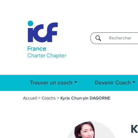
Username
Trouver un coach
Devenir Coach
Accueil
>
Coachs
>
Kyria Chun-yin DAGORNE
K