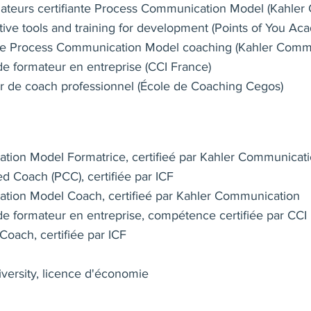
ateurs certifiante Process Communication Model (Kahler
ative tools and training for development (Points of You Ac
reprise ?
n rdv afin de discuter de vive voix votre besoin :
nte Process Communication Model coaching (Kahler Comm
e.com
de formateur en entreprise (CCI France)
r de coach professionnel (École de Coaching Cegos)
pour votre développement professionnel ?
:
e.com
ion Model Formatrice, certifieé par Kahler Communicat
ed Coach (PCC), certifiée par ICF
ançais, anglais ou chinois, en présentiel à Paris ou via v
tion Model Coach, certifieé par Kahler Communication
de formateur en entreprise, compétence certifiée par CCI
Coach, certifiée par ICF
versity, licence d'économie