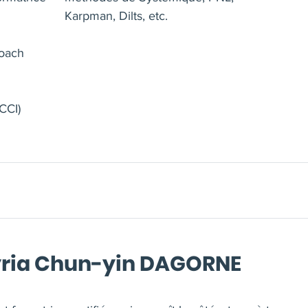
Karpman, Dilts, etc.
oach
CCI)
yria Chun-yin DAGORNE