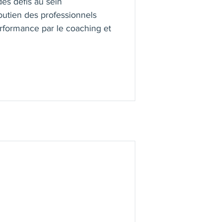
 des défis au sein
soutien des professionnels
erformance par le coaching et
mmunication Model®), j'ai eu
s j'ai occupé un poste de
que consultante
important pour un manager de
ance.
gner les talents à