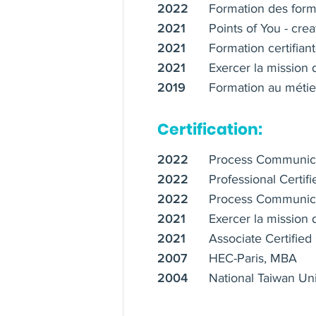
Formation des form
2022
Points of You - cre
📞 Vous représentez une ent
2021
Me contactez pour réserver u
Formation certifia
2021
⇨ https://reinventingcarrier
Exercer la mission 
2021
Formation au métie
2019
🎯 Vous cherchez un coach 
Séance exploratoire gratuite 
Certification:
⇨ https://reinventingcarrier
Process Communicat
2022
Professional Certifi
💡Coaching et formation en fr
2022
Process Communica
2022
Exercer la mission 
2021
Associate Certified 
2021
HEC-Paris, MBA
2007
National Taiwan Uni
2004