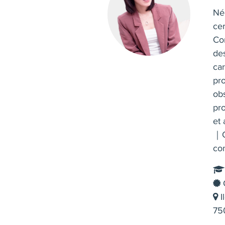
Née
cer
Co
des
car
pro
ob
pr
et
｜C
co
C
I
750