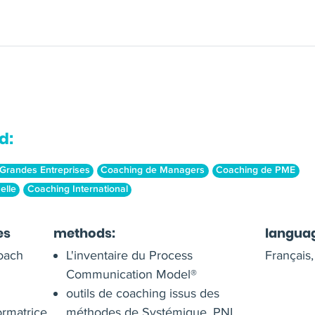
d:
Grandes Entreprises
Coaching de Managers
Coaching de PME
elle
Coaching International
es
methods:
langua
coach
L'inventaire du Process
Français,
Communication Model®
outils de coaching issus des
rmatrice
méthodes de Systémique, PNL,