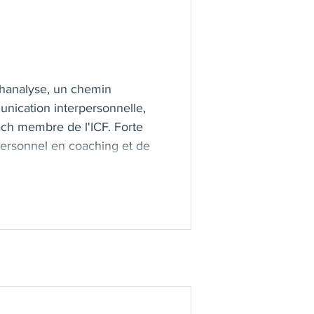
chanalyse, un chemin
nication interpersonnelle,
ch membre de l'ICF. Forte
 personnel en coaching et de
ation avec la déontologie
ce, la Confidentialité, le