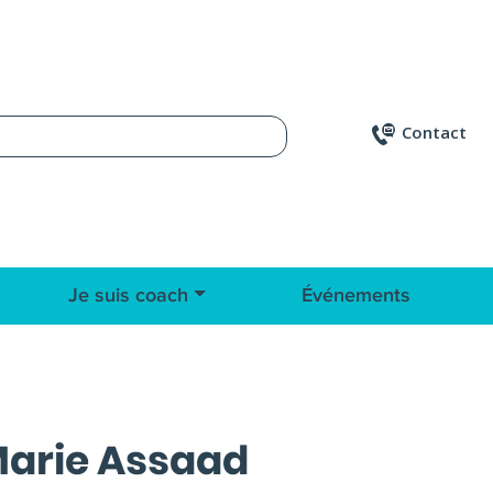
Contact
Je suis coach
Événements
arie Assaad