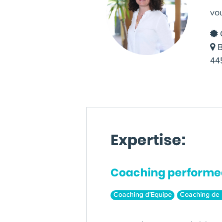
vo
C
B
445
Expertise:
Coaching performe
Coaching d’Equipe
Coaching de 