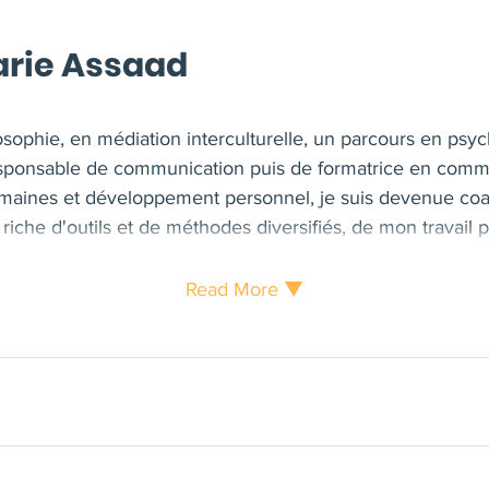
arie Assaad
sophie, en médiation interculturelle, un parcours en psy
esponsable de communication puis de formatrice en commu
aines et développement personnel, je suis devenue coa
iche d'outils et de méthodes diversifiés, de mon travail
mon approche de l'accompagnement-coaching est en adéqu
 coeur de laquelle s'inscrivent la Bienveillance, la Confian
Read More ▼
coute et l'Accueil.