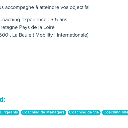
us accompagne à atteindre vos objectifs!
oaching experience : 3-5 ans
retagne Pays de la Loire
00 , La Baule ( Mobility : Internationale)
d:
Dirigeants
Coaching de Managers
Coaching de Vie
Coaching Inte