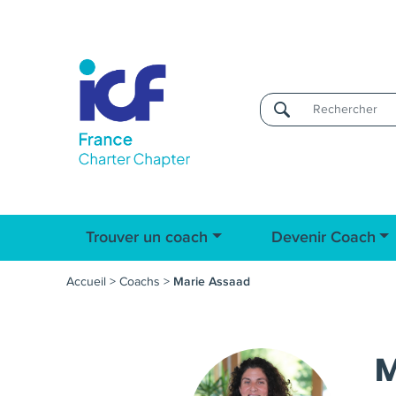
Username
Trouver un coach
Devenir Coach
Accueil
>
Coachs
>
Marie Assaad
M