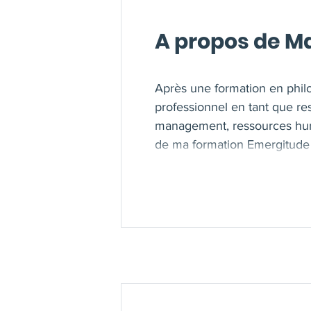
A propos de M
Après une formation en philo
professionnel en tant que r
management, ressources hum
de ma formation Emergitude r
ma supervision constante, 
ICF et une pratique éthique au
Non-jugement, le Respect, l'E