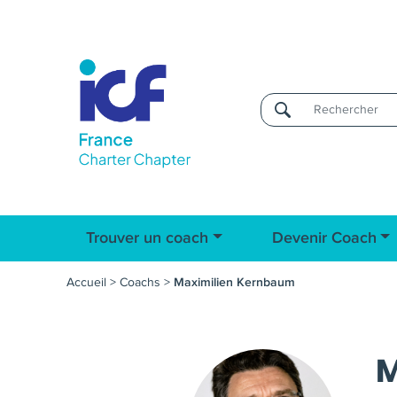
Username
Trouver un coach
Devenir Coach
Accueil
>
Coachs
>
Maximilien Kernbaum
M