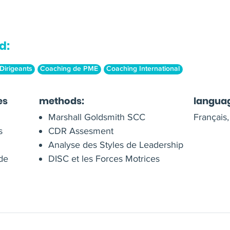
d:
Dirigeants
Coaching de PME
Coaching International
es
methods:
langua
Marshall Goldsmith SCC
Français,
s
CDR Assesment
Analyse des Styles de Leadership
 de
DISC et les Forces Motrices