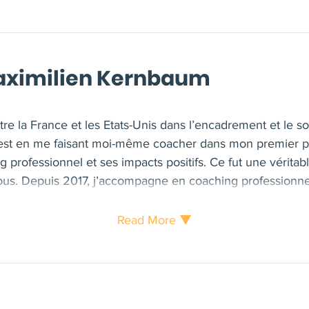
aximilien Kernbaum
tre la France et les Etats-Unis dans l’encadrement et le 
C’est en me faisant moi-même coacher dans mon premier p
g professionnel et ses impacts positifs. Ce fut une véritab
ous. Depuis 2017, j’accompagne en coaching professionnel
managers, des hauts potentiel. Je suis également Executi
University, Providence, USA, et de l'I.E. Business School
Read More ▼