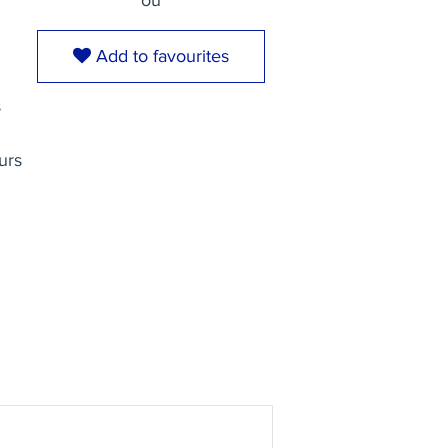
ou
Add to favourites
s
urs