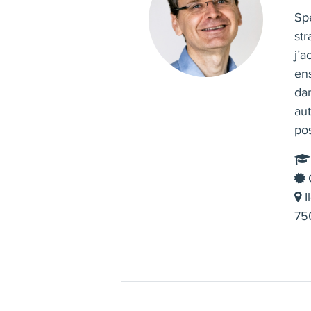
Spé
st
j’
ens
dan
aut
po
C
I
750