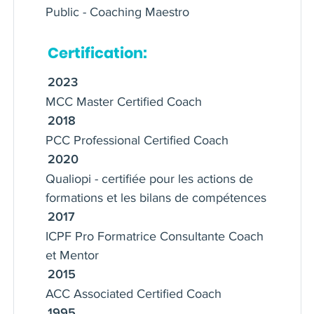
Public - Coaching Maestro
en transformation. Ma connaissance de
l’Histoire me donne une
Certification:
compréhension précise des jeux
relationnels et
2023
de pouvoir, des transformations et des
MCC Master Certified Coach
systèmes, que je mets au service de
2018
mes clients en entreprise. Je suis
PCC Professional Certified Coach
Membre du Centre des Jeunes
2020
Dirigeants depuis 2014 où j'anime des
Qualiopi - certifiée pour les actions de
commissions Bien-être en Entreprise et
formations et les bilans de compétences
Intelligence Collective. Formatrice
2017
certifiée Qualiopi, J'anime entre autres
ICPF Pro Formatrice Consultante Coach
sur le management intergénérationnel, l
et Mentor
intelligence collective et le reverse
2015
mentoring.
ACC Associated Certified Coach
1995