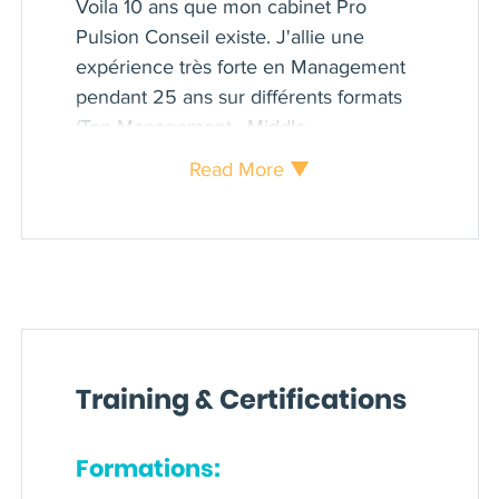
Voila 10 ans que mon cabinet Pro
Pulsion Conseil existe. J'allie une
expérience très forte en Management
pendant 25 ans sur différents formats
(Top Management , Middle
Management) dans des contextes
Read More ▼
divers. Formé au coaching (voir les
écoles) j'appuie mon activité sur 3
domaines
- Organisme de Formation certifié
Qualiopi
- Coach professionnel certifié ICF
- Chasseur de têtes avec 100% de
Training & Certifications
réussites
Cette pluralité d'activités tournées vers
Formations:
l'entreprise permet de développer une