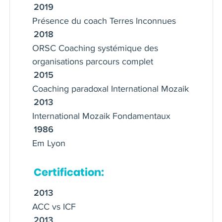
vraie expertise RH Validée par
2019
Présence du coach Terres Inconnues
l'ensemble de mes clients (voir mon site
internet)
2018
ORSC Coaching systémique des
Pour plus d'informations je vous
organisations parcours complet
engage à écouter les vidéos de ma
chaine YouTube créée en Décembre
2015
Coaching paradoxal International Mozaik
2021. Abonnez vous des videos sont
mises en lignes régulièrement.
2013
International Mozaik Fondamentaux
Basé à coté de Disneyland Paris,
1986
membre du CEVE je peux intervenir
Em Lyon
régionalement nationalement et je suis
meme intervenu sur des missions à
Certification:
l'international.
2013
ACC vs ICF
2013