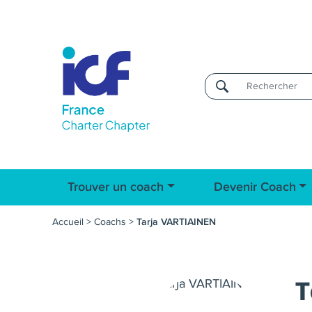
Username
Trouver un coach
Devenir Coach
Accueil
>
Coachs
>
Tarja VARTIAINEN
T