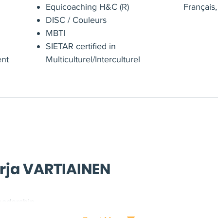
Equicoaching H&C (R)
Français,
DISC / Couleurs
MBTI
SIETAR certified in
ent
Multiculturel/Interculturel
arja VARTIAINEN
eadership