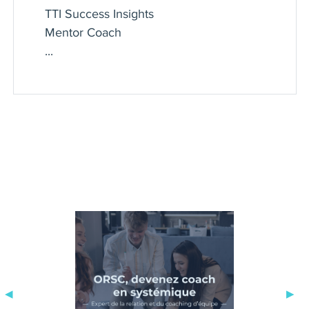
Ce site propose divers supports de
TTI Success Insights
coaching : e-books, kits, jeux et
Mentor Coach
matériels de formation. Cette
...
plateforme aide les coachs et les
professionnels RH à préparer et à
animer des sessions de formation et de
coaching professionnelles.
Mon rôle auprès des entreprises:
Souvent sollicité par des responsables
de formation, des DRH et des
dirigeants, j’accompagne les individus
et les équipes à :
- Adopter progressivement de
nouveaux comportements et pratiques
de travail,
- Évoluer en période de transition,