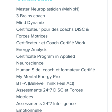
Master Neuroplastician (MaNpN)
Ce que je fais et avec qui je travaille:
3 Brains coach
En tant que PDG de 3R Consultants,
Mind Dynamix
coach certifié, Master Neuroplasticien
Certificateur pour des coachs DISC &
en leadership, management,
Forces Motrices
développement organisationnel et
Certificateur et Coach Certifié Work
d’équipes, j’accompagne des
Energy Analysis
entreprises à travers l’Europe dans le
Certificate Program in Applied
développement de leur capital humain
Neuroscience
pour leur permettre de créer de la
Human Side, coach et formateur Certifié
valeur.
My Mental Energy Pro
BTFA (Believe Think Feel Act)
Partenaire d'Outils du Coach et My
Assessments 24*7 DISC et Forces
Coaching Toolkit : une plateforme de
Motrices
ressources en ligne internationale,
Assessments 24*7 Intelligence
créée par des coachs pour des coachs.
Emotionnelle