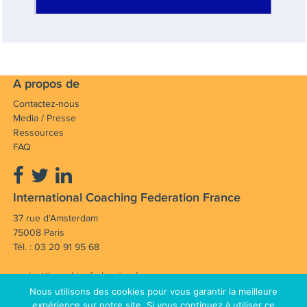
A propos de
Contactez-nous
Media / Presse
Ressources
FAQ
International Coaching Federation France
37 rue d'Amsterdam
75008 Paris
Tél. : 03 20 91 95 68
contact@coachingfederation.fr
Nous utilisons des cookies pour vous garantir la meilleure
Notre mission : Faire avancer et rayonner la
expérience sur notre site. Si vous continuez à utiliser ce