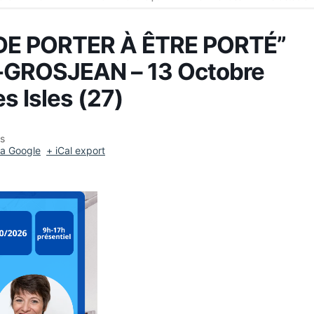
“DE PORTER À ÊTRE PORTÉ”
-GROSJEAN – 13 Octobre
s Isles (27)
es
da Google
+ iCal export