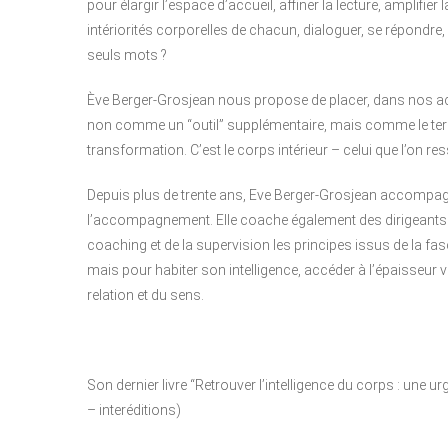
pour élargir l’espace d’accueil, affiner la lecture, amplifi
intériorités corporelles de chacun, dialoguer, se répondre
seuls mots ?
Ève Berger-Grosjean nous propose de placer, dans nos a
non comme un “outil” supplémentaire, mais comme le territo
transformation. C’est le corps intérieur – celui que l’on r
Depuis plus de trente ans, Eve Berger-Grosjean accompag
l’accompagnement. Elle coache également des dirigeants.
coaching et de la supervision les principes issus de la fas
mais pour habiter son intelligence, accéder à l’épaisseur 
relation et du sens.
Son dernier livre “Retrouver l’intelligence du corps : une
– interéditions)