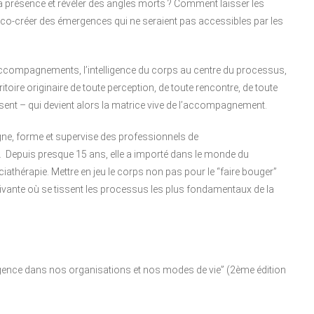
er la présence et révéler des angles morts ? Comment laisser les
, co-créer des émergences qui ne seraient pas accessibles par les
ccompagnements, l’intelligence du corps au centre du processus,
ire originaire de toute perception, de toute rencontre, de toute
essent – qui devient alors la matrice vive de l’accompagnement.
ne, forme et supervise des professionnels de
 Depuis presque 15 ans, elle a importé dans le monde du
ciathérapie. Mettre en jeu le corps non pas pour le “faire bouger”
vivante où se tissent les processus les plus fondamentaux de la
 urgence dans nos organisations et nos modes de vie” (2ème édition