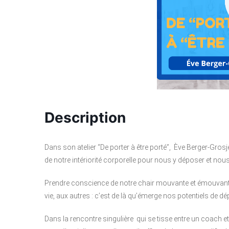
Description
Dans son atelier “De porter à être porté”, Ève Berger-Grosj
de notre intériorité corporelle pour nous y déposer et nous 
Prendre conscience de notre chair mouvante et émouvante q
vie, aux autres : c’est de là qu’émerge nos potentiels de d
Dans la rencontre singulière qui se tisse entre un coach e