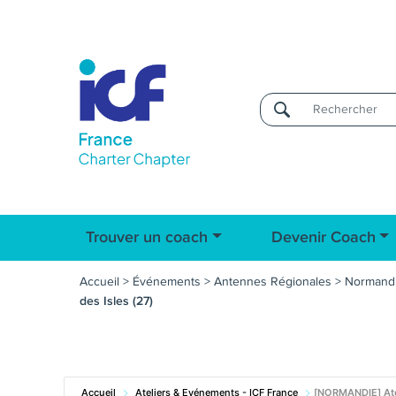
Username
Trouver un coach
Devenir Coach
Accueil
>
Événements
>
Antennes Régionales
>
Normand
des Isles (27)
Accueil
Ateliers & Evénements - ICF France
[NORMANDIE] Ate