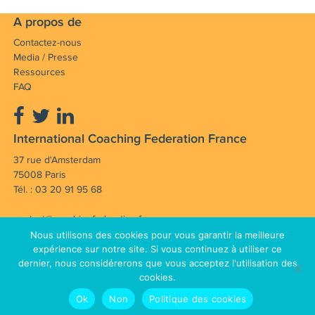
A propos de
Contactez-nous
Media / Presse
Ressources
FAQ
International Coaching Federation France
37 rue d'Amsterdam
75008 Paris
Tél. : 03 20 91 95 68
contact@coachingfederation.fr
Nous utilisons des cookies pour vous garantir la meilleure
Notre mission : Faire avancer et rayonner la
expérience sur notre site. Si vous continuez à utiliser ce
dernier, nous considérerons que vous acceptez l'utilisation des
profession de coach en France et dans le monde.
cookies.
Mentions légales
CGV
© Copyright 2012 - 2026 International
Ok
Non
Politique des cookies
Plan du site
Coaching Federation