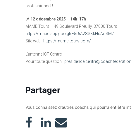
professionnel !
📌 12 décembre 2025 – 14h-17h
MAME Tours – 49 Boulevard Preuilly, 37000 Tours
https://maps.app.goo.gl/F5r6AVSSKkHuAoSM7
Site web :
https://mame-tours.com/
L’antenne ICF Centre
Pour toute question :
presidence.centre@coachfederation
Partager
Vous connaissez d'autres coachs qui pourraient être in