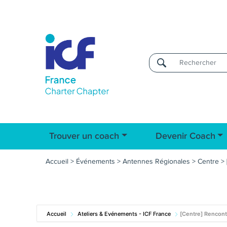
Username
Trouver un coach
Devenir Coach
Accueil
>
Événements
>
Antennes Régionales
>
Centre
>
Accueil
Ateliers & Evénements - ICF France
[Centre] Rencont