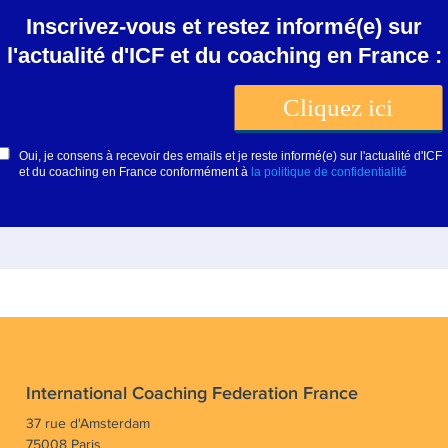
International Coaching Federation France
37 rue d'Amsterdam
75008 Paris