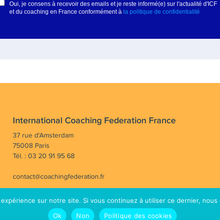
International Coaching Federation France
37 rue d'Amsterdam
75008 Paris
Tél. : 03 20 91 95 68
contact@coachingfederation.fr
 expérience sur notre site. Si vous continuez à utiliser ce dernier, nous
rayonner la profession de coach en France et dans le mo
Ok
Non
Politique des cookies