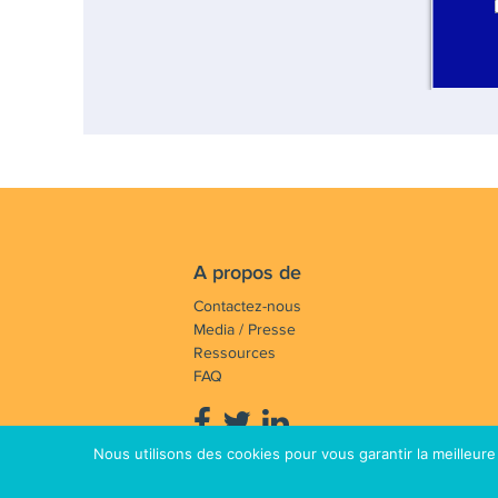
A propos de
Contactez-nous
Media / Presse
Ressources
FAQ
Nous utilisons des cookies pour vous garantir la meilleure
Notre mission : Faire avancer et 