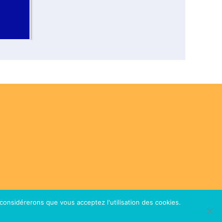
 considérerons que vous acceptez l'utilisation des cookies.
nde.
Mentions légales
CGV
Plan du site