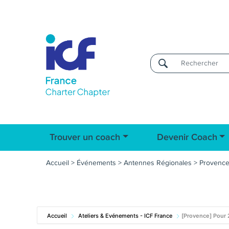
Username
Trouver un coach
Devenir Coach
Accueil
>
Événements
>
Antennes Régionales
>
Provenc
Accueil
Ateliers & Evénements - ICF France
[Provence] Pour 