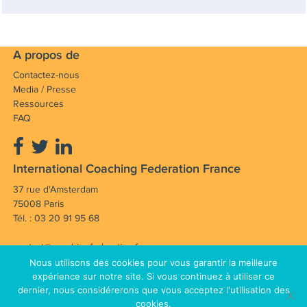
A propos de
Contactez-nous
Media / Presse
Ressources
FAQ
International Coaching Federation France
37 rue d'Amsterdam
75008 Paris
Tél. : 03 20 91 95 68
contact@coachingfederation.fr
Nous utilisons des cookies pour vous garantir la meilleure
Notre mission : Faire avancer et rayonner la
expérience sur notre site. Si vous continuez à utiliser ce
dernier, nous considérerons que vous acceptez l'utilisation des
profession de coach en France et dans le monde.
cookies.