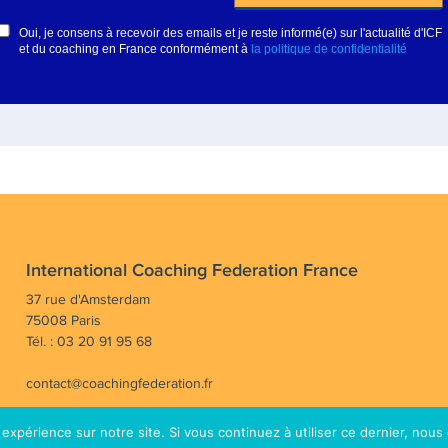
International Coaching Federation France
37 rue d'Amsterdam
75008 Paris
Tél. : 03 20 91 95 68
contact@coachingfederation.fr
 expérience sur notre site. Si vous continuez à utiliser ce dernier, nous
rayonner la profession de coach en France et dans le mo