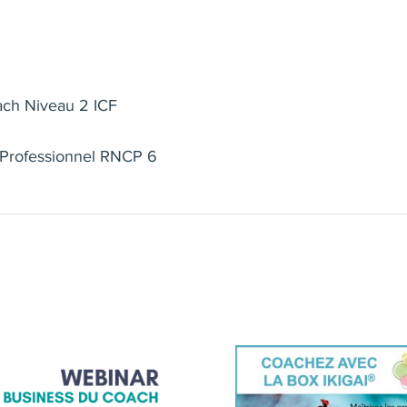
👉 Un clic et on en discute : https://calendar.app.googl
ch Niveau 2 ICF
Professionnel RNCP 6