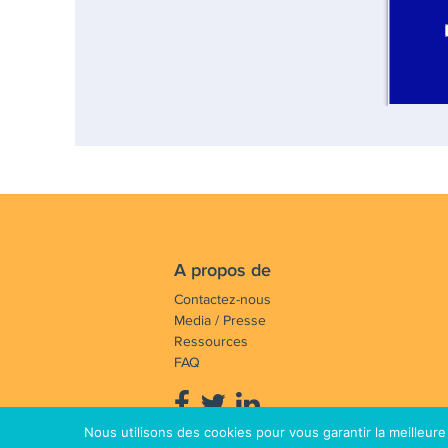
A propos de
Contactez-nous
Media / Presse
Ressources
FAQ
Nous utilisons des cookies pour vous garantir la meilleure
Notre mission : Faire avancer et 