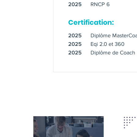
modulable et personnalisé. 
RNCP 6
2025
Certification:
Diplôme MasterCoa
2025
Eqi 2.0 et 360
2025
Diplôme de Coach 
2025