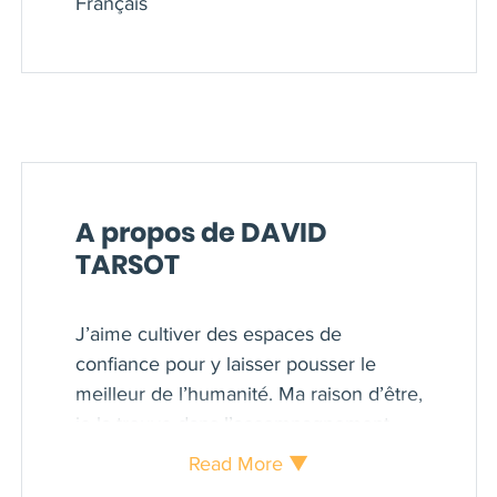
Français
A propos de DAVID
TARSOT
J’aime cultiver des espaces de
confiance pour y laisser pousser le
meilleur de l’humanité. Ma raison d’être,
je la trouve dans l’accompagnement
des hommes à se découvrir pour mieux
Read More ▼
s’accomplir. Je les aide à parcourir un