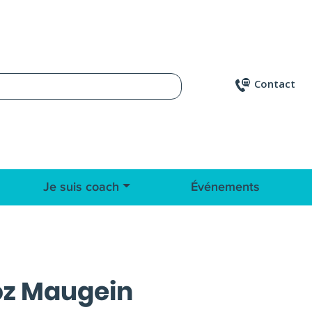
Contact
Je suis coach
Événements
oz Maugein