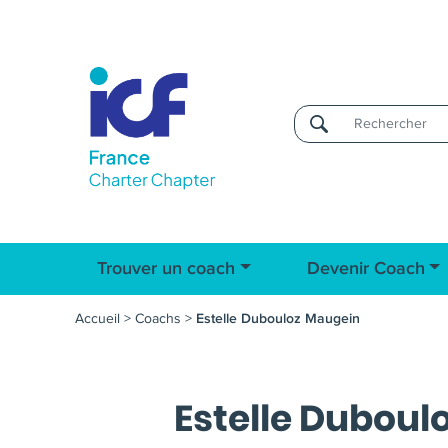
Username
Trouver un coach
Devenir Coach
Accueil
>
Coachs
>
Estelle Dubouloz Maugein
Estelle Duboul