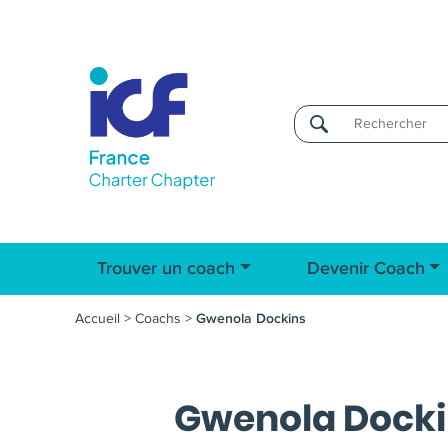
Username
Trouver un coach
Devenir Coach
Accueil
>
Coachs
>
Gwenola Dockins
Gwenola Dock