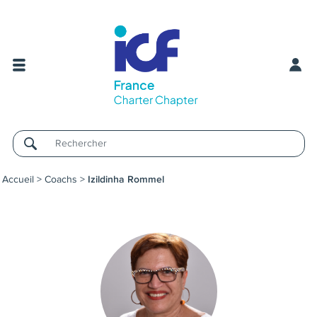
Username
Accueil
>
Coachs
>
Izildinha Rommel