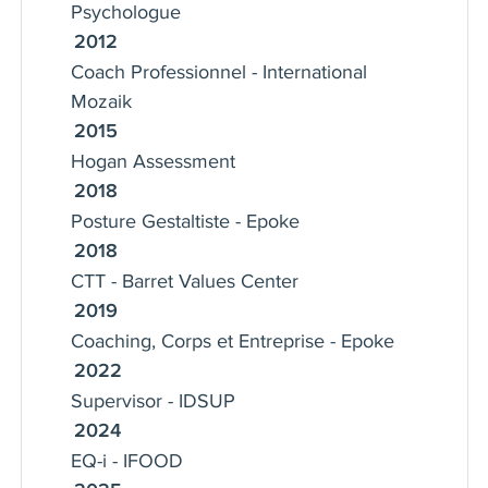
Psychologue
coaching dynamiques, répondant aux
2012
défis spécifiques auxquels sont
Coach Professionnel - International
confrontés les individus et les
Mozaik
organisations. Mon approche associe
une compréhension culturelle
2015
Hogan Assessment
approfondie à des stratégies pratiques
pour favoriser une croissance durable
2018
Posture Gestaltiste - Epoke
et assurer le succès.
2018
CTT - Barret Values Center
2019
Coaching, Corps et Entreprise - Epoke
2022
Supervisor - IDSUP
2024
EQ-i - IFOOD