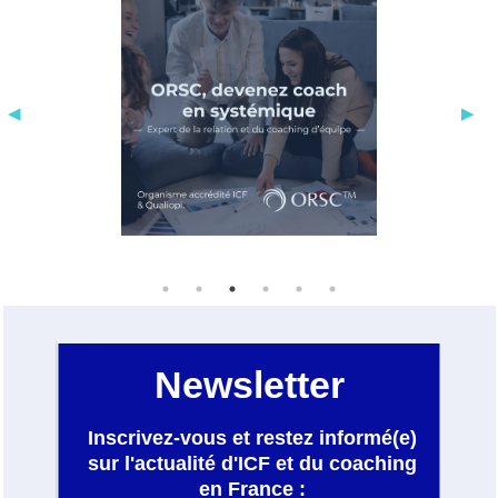
Si vous souhaitez investir dans le
potentiel de votre leadership et bâtir un
collectif prêt à relever les défis de
demain, n'hésitez pas: contactez-moi.
Ensemble faisons évoluer votre culture
managériale et donnons vie à la vision
d'un leadership éclairé, audacieux et
efficace.
Programmez une consultation et
découvrons ensemble comment
transformer votre organisation.
À très bientôt,
Jean-Luc Fourneaux