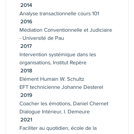
2014
Sensible à la RSE, j’ai à cœur d’œuvrer
Analyse transactionnelle cours 101
pour des relations de travail saines et
2016
équilibrées, permettant à chacun de
Médiation Conventionnelle et Judiciaire
s'épanouir en lien avec la mission de
- Université de Pau
l’organisation.
2017
Intervention systémique dans les
organisations, Institut Repère
2018
Elément Humain W. Schultz
EFT technicienne Johanne Desterel
2019
Coacher les émotions, Daniel Chernet
Dialogue Intérieur, I. Demeure
2021
Faciliter au quotidien, école de la