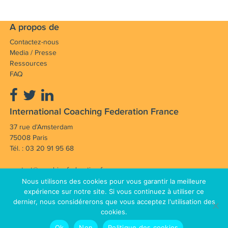
A propos de
Contactez-nous
Media / Presse
Ressources
FAQ
International Coaching Federation France
37 rue d'Amsterdam
75008 Paris
Tél. : 03 20 91 95 68
contact@coachingfederation.fr
Nous utilisons des cookies pour vous garantir la meilleure
Notre mission : Faire avancer et rayonner la
expérience sur notre site. Si vous continuez à utiliser ce
dernier, nous considérerons que vous acceptez l'utilisation des
profession de coach en France et dans le monde.
cookies.
Mentions légales
CGV
© Copyright 2012 - 2026 International
Ok
Non
Politique des cookies