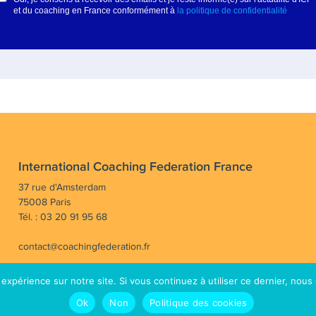
International Coaching Federation France
37 rue d'Amsterdam
75008 Paris
Tél. : 03 20 91 95 68
contact@coachingfederation.fr
 expérience sur notre site. Si vous continuez à utiliser ce dernier, nous
rayonner la profession de coach en France et dans le mo
Ok
Non
Politique des cookies
hing Federation