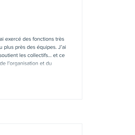
 ai exercé des fonctions très
u plus près des équipes. J’ai
soutient les collectifs… et ce
e l’organisation et du
es. Elles m’ont appris la
 j’ai créé NM IMPULSION pour
ce que je suis. Je suis
nterviens également comme
ntextes de prise de poste,
expérience de terrain, une
nt, une écoute active et un