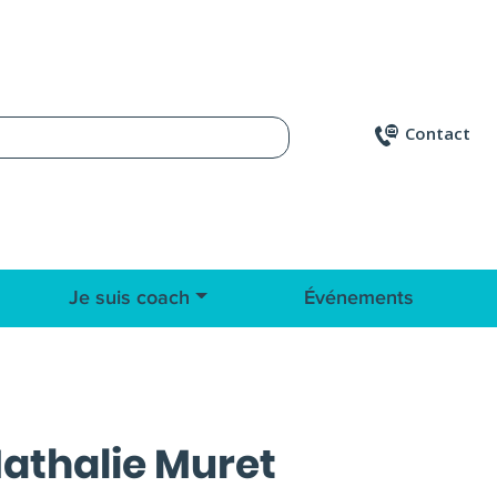
Contact
Je suis coach
Événements
athalie Muret