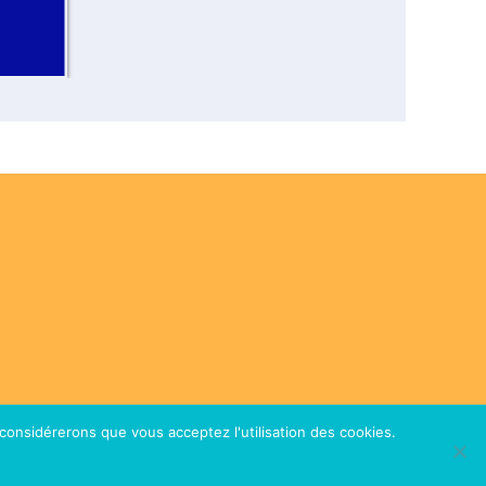
 considérerons que vous acceptez l'utilisation des cookies.
nde.
Mentions légales
CGV
Plan du site