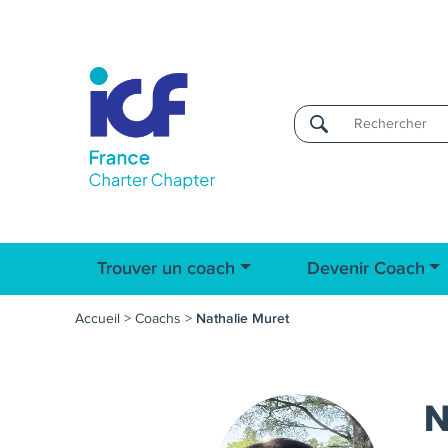
Username
Trouver un coach
Devenir Coach
Accueil
>
Coachs
>
Nathalie Muret
N