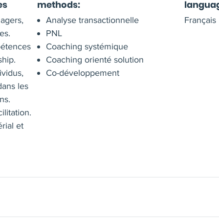
es
methods:
langua
agers,
Analyse transactionnelle
Français
es.
PNL
étences
Coaching systémique
ship.
Coaching orienté solution
vidus,
Co-développement
dans les
ns.
ilitation.
ial et