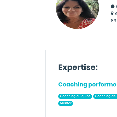
C
A
69 
Expertise:
Coaching performe
Coaching d’Equipe
Coaching de 
Mentor