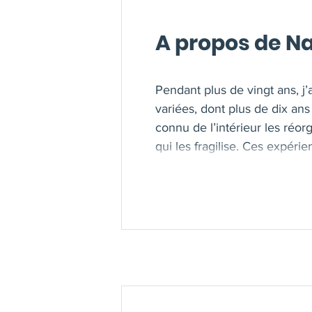
A propos de Na
Pendant plus de vingt ans, j’
variées, dont plus de dix an
connu de l’intérieur les réorg
qui les fragilise. Ces expér
management en contexte réel. 
patience, la résilience, et 
proposer un accompagnement à
coach professionnelle spéci
consultante et formatrice. J
de changement, de tension o
approche systémique et une a
regard externe pour faire ém