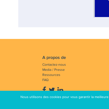
A propos de
Contactez-nous
Media / Presse
Ressources
FAQ
Nous utilisons des cookies pour vous garantir la meilleure
Notre mission : Faire avancer et 
© Copyright 2012 - 2026 International Coac