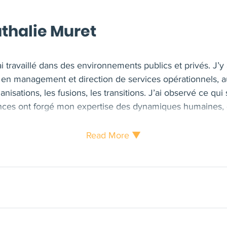
thalie Muret
ai travaillé dans des environnements publics et privés. J’y
s en management et direction de services opérationnels, a
anisations, les fusions, les transitions. J’ai observé ce qui 
iences ont forgé mon expertise des dynamiques humaines, d
J’ai aussi traversé plusieurs transitions, choisies ou subi
l’importance de rester alignée avec ses valeurs. En 2024,
Read More ▼
 la fois professionnel, humain et structurant — fidèle à 
alisée en coaching de management et de leadership. J’i
’accompagne managers, dirigeants et équipes, dans des co
u de transformation. Ma posture s’appuie sur une longue 
ttention fine aux personnes. J’apporte un cadre sécurisa
erger des solutions concrètes.