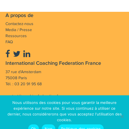
A propos de
Contactez-nous
Media / Presse
Ressources
FAQ
International Coaching Federation France
37 rue d'Amsterdam
75008 Paris
Tél. : 03 20 91 95 68
contact@coachingfederation.fr
Nous utilisons des cookies pour vous garantir la meilleure
Notre mission : Faire avancer et rayonner la
expérience sur notre site. Si vous continuez à utiliser ce
dernier, nous considérerons que vous acceptez l'utilisation des
profession de coach en France et dans le monde.
cookies.
Mentions légales
CGV
© Copyright 2012 - 2026 International
Ok
Non
Politique des cookies