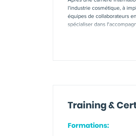
l'industrie cosmétique, à imp
équipes de collaborateurs en
spécialiser dans l'accompag
2 catégories de personnes qu
présidente d'une association 
talents, améliorer ses softs s
les burn-out, réfléchir autre
potentiels et générer des solu
accompagnements, les techniq
une certification en relaxolo
dynamisme, passion, sourire,
ou collective de ses clients.
Training & Cert
Formations: