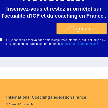
International Coaching Federation France
37 rue d'Amsterdam