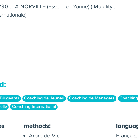
290 , LA NORVILLE (Essonne ; Yonne) ( Mobility :
ernationale)
d:
Dirigeants
Coaching de Jeunes
Coaching de Managers
Coachin
elle
Coaching International
es
methods:
langua
Arbre de Vie
Français,