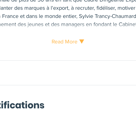
lanter des marques à l'export, à recruter, fidéliser, moti
 France et dans le monde entier, Sylvie Trancy-Chaumard a
nement des jeunes et des managers en fondant le Cabinet 
'elle connaît bien du fait de sa carrière managériale et
de parents d'élèves pendant plus de 11 ans : mieux se conn
Read More ▼
kills, résoudre une difficulté, doper la motivation, alléger
ment sur son orientation ou son évolution professionnelle. 
tions pour atteindre les objectifs fixés par ses clients. A 
ues de coaching professionnel individuel ou collectif, u
gie apportant une approche unique et différenciante. En fi
 bienveillance, écoute et empathie au service du progrès e
ifications