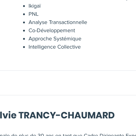
Ikigaï
PNL
Analyse Transactionnelle
Co-Développement
Approche Systémique
Intelligence Collective
Sylvie TRANCY-CHAUMARD
ionale de plus de 30 ans en tant que Cadre Dirigeante Ex