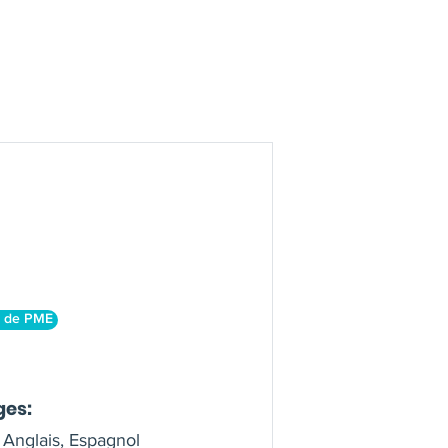
g de PME
ges:
 Anglais, Espagnol