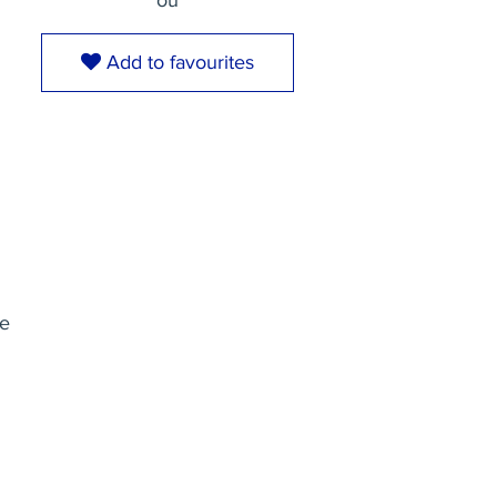
ou
Add to favourites
n
re