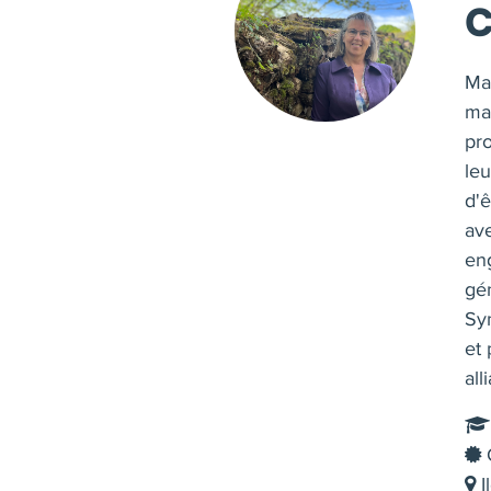
Ma
man
pro
leu
d'ê
ave
eng
gé
Sy
et 
all
C
I