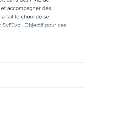
ver et accompagner des
 fait le choix de se
Syl'Evol. Objectif pour ces
 de son rôle de maman et de
aître, capitaliser sur ses
 la charge mentale, prévenir
Dans tous les cas, révéler les
l'appui de ses
ne expertise managériale et
l rouge, professionalisme,
t de l'évolution individuelle