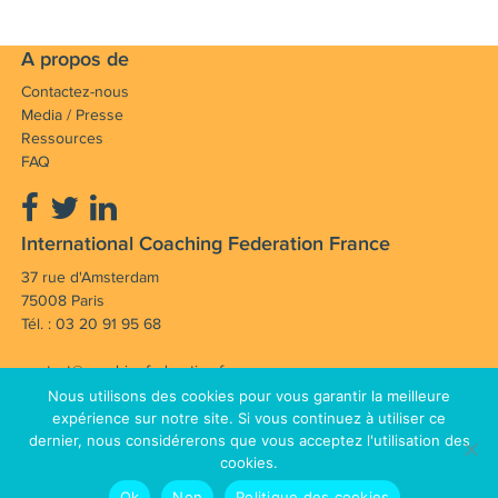
A propos de
Contactez-nous
Media / Presse
Ressources
FAQ
International Coaching Federation France
37 rue d'Amsterdam
75008 Paris
Tél. : 03 20 91 95 68
contact@coachingfederation.fr
Nous utilisons des cookies pour vous garantir la meilleure
Notre mission : Faire avancer et rayonner la
expérience sur notre site. Si vous continuez à utiliser ce
dernier, nous considérerons que vous acceptez l'utilisation des
profession de coach en France et dans le monde.
cookies.
Mentions légales
CGV
© Copyright 2012 - 2026 International
Ok
Non
Politique des cookies