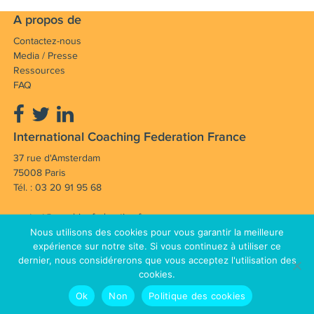
A propos de
Contactez-nous
Media / Presse
Ressources
FAQ
International Coaching Federation France
37 rue d'Amsterdam
75008 Paris
Tél. : 03 20 91 95 68
contact@coachingfederation.fr
Nous utilisons des cookies pour vous garantir la meilleure
Notre mission : Faire avancer et rayonner la
expérience sur notre site. Si vous continuez à utiliser ce
dernier, nous considérerons que vous acceptez l'utilisation des
profession de coach en France et dans le monde.
cookies.
Mentions légales
CGV
© Copyright 2012 - 2026 International
Ok
Non
Politique des cookies
Plan du site
Coaching Federation