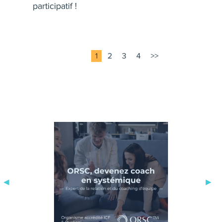
participatif !
1
2
3
4
>>