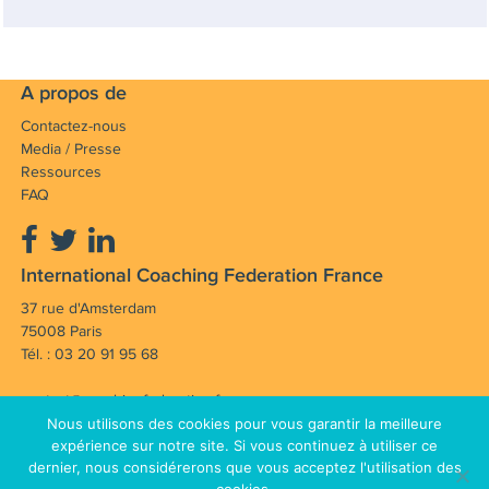
A propos de
Contactez-nous
Media / Presse
Ressources
FAQ
International Coaching Federation France
37 rue d'Amsterdam
75008 Paris
Tél. : 03 20 91 95 68
contact@coachingfederation.fr
Nous utilisons des cookies pour vous garantir la meilleure
Notre mission : Faire avancer et rayonner la
expérience sur notre site. Si vous continuez à utiliser ce
dernier, nous considérerons que vous acceptez l'utilisation des
profession de coach en France et dans le monde.