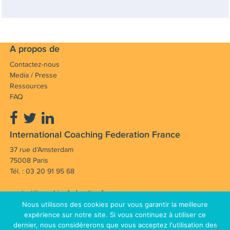
A propos de
Contactez-nous
Media / Presse
Ressources
FAQ
International Coaching Federation France
37 rue d'Amsterdam
75008 Paris
Tél. : 03 20 91 95 68
contact@coachingfederation.fr
Nous utilisons des cookies pour vous garantir la meilleure
Notre mission : Faire avancer et rayonner la
expérience sur notre site. Si vous continuez à utiliser ce
dernier, nous considérerons que vous acceptez l'utilisation des
profession de coach en France et dans le monde.