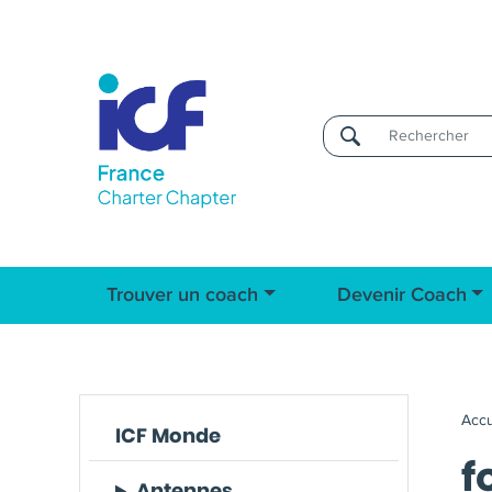
Username
Trouver un coach
Devenir Coach
Accu
ICF Monde
f
Antennes