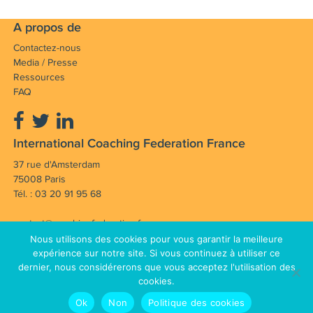
A propos de
Contactez-nous
Media / Presse
Ressources
FAQ
International Coaching Federation France
37 rue d'Amsterdam
75008 Paris
Tél. : 03 20 91 95 68
contact@coachingfederation.fr
Nous utilisons des cookies pour vous garantir la meilleure
Notre mission : Faire avancer et rayonner la
expérience sur notre site. Si vous continuez à utiliser ce
dernier, nous considérerons que vous acceptez l'utilisation des
profession de coach en France et dans le monde.
cookies.
Mentions légales
CGV
© Copyright 2012 - 2026 International
Ok
Non
Politique des cookies
Plan du site
Coaching Federation