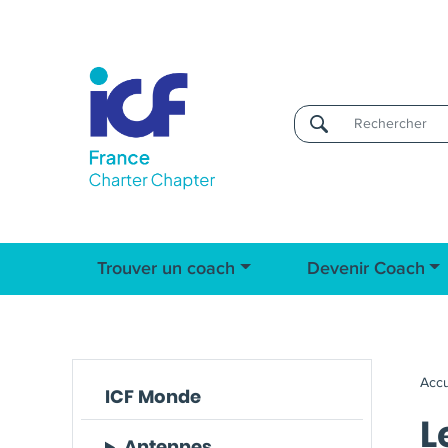
Username
Trouver un coach
Devenir Coach
Accu
ICF Monde
L
Antennes