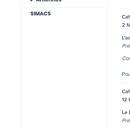
SIMACS
Caf
2 f
L’a
Pré
Con
Pou
Caf
12 
Le 
Pré