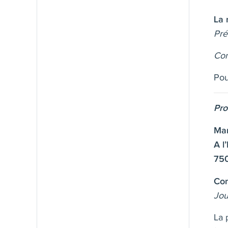
La 
Pré
Con
Pou
Pro
Mar
A l
750
Com
Jou
La 