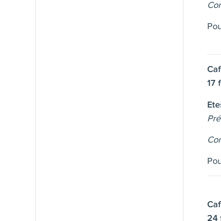
Con
Pou
Caf
17 
Ete
Pré
Con
Pou
Caf
24 