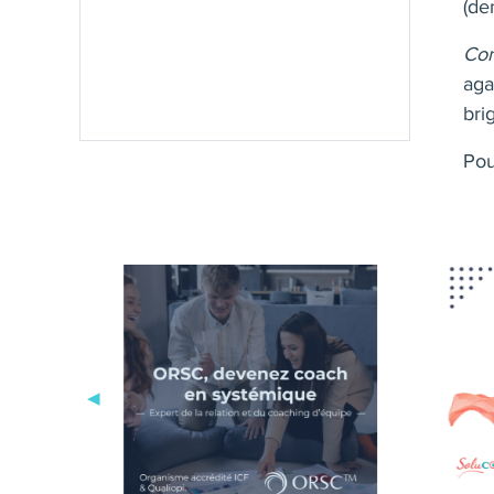
(de
Con
aga
bri
Pou