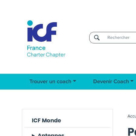
Username
Trouver un coach
Devenir Coach
Accu
ICF Monde
P
Antennes