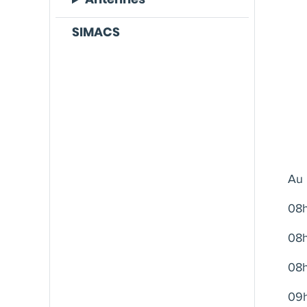
SIMACS
Au
08
08h
08h
09h