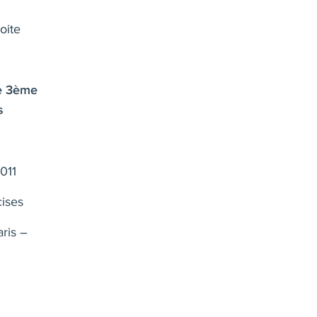
oite
e 3ème
s
011
cises
aris –