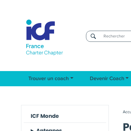
Username
Trouver un coach
Devenir Coach
Accu
ICF Monde
P
Antennes