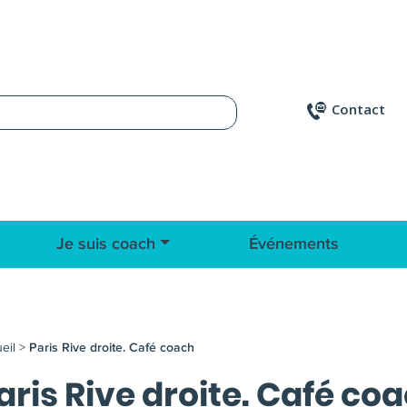
Contact
Je suis coach
Événements
eil
>
Paris Rive droite. Café coach
aris Rive droite. Café co