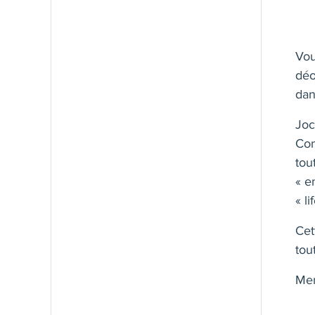
Vou
déo
dan
Joc
Com
tou
« en
« l
Cet
tou
Mer