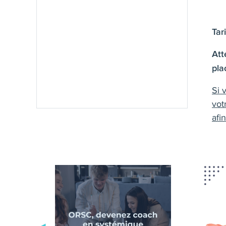
Tar
Att
pla
Si 
vot
afi