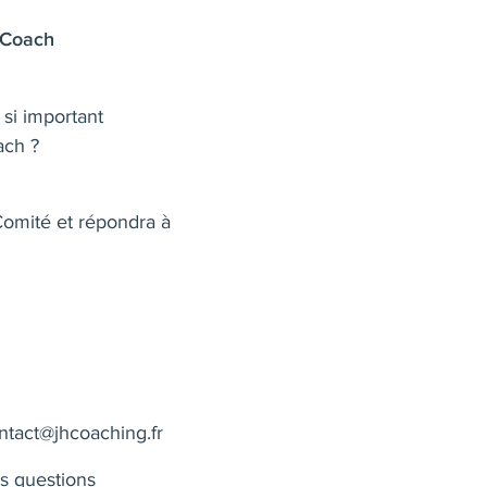
 Coach
 si important
ach ?
Comité et répondra à
tact@jhcoaching.fr
 questions