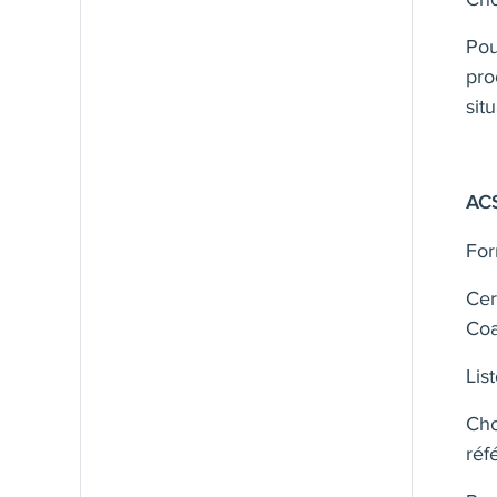
Pou
pro
sit
ACS
For
Cer
Coa
Lis
Cho
réf