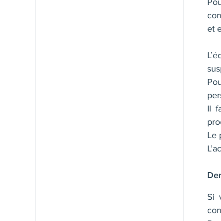
Pou
co
et 
L’é
sus
Pou
per
Il 
pro
Le 
L’a
Dem
Si 
con