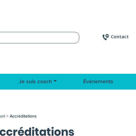
Contact
Je suis coach
Événements
eil
>
Accréditations
ccréditations