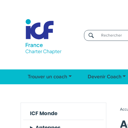
Username
Trouver un coach
Devenir Coach
Accu
ICF Monde
A
Antennes