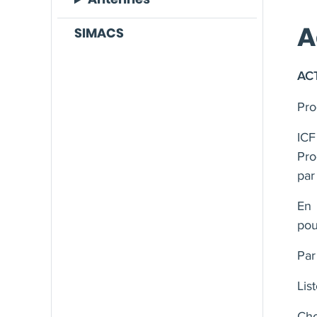
A
SIMACS
ACT
Pro
ICF
Pro
par
En 
pou
Par
Lis
Cho