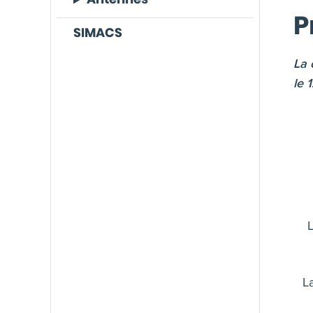
P
SIMACS
La 
le 
L
L