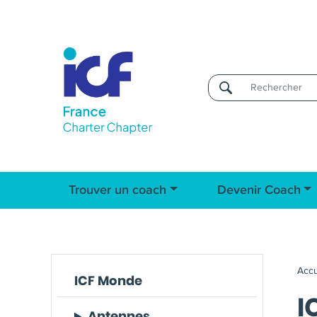
Username
Trouver un coach
Devenir Coach
Accu
ICF Monde
I
Antennes