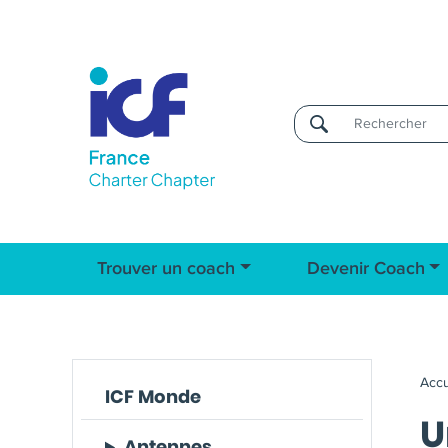
Username
Trouver un coach
Devenir Coach
Accu
ICF Monde
U
Antennes