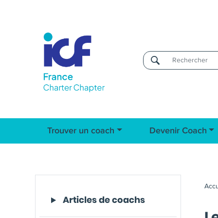
Username
Trouver un coach
Devenir Coach
Accu
Articles de coachs
L