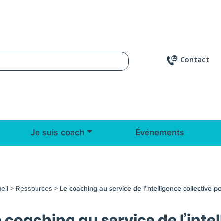
Contact
Je suis coach
Événements
eil
>
Ressources
>
Le coaching au service de l’intelligence collective p
e coaching au service de l’inte