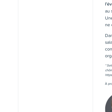
l’é
au 
Une
ne 
Dan
sal
con
org
* Sel
chôm
http
À pro