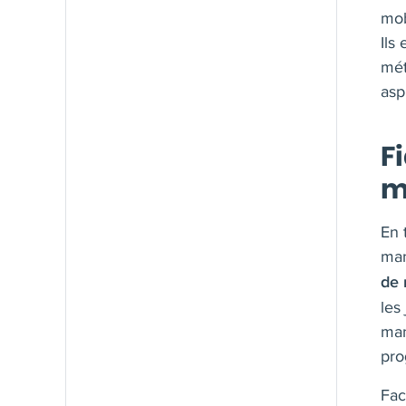
mob
Ils
mét
asp
F
m
En 
man
de 
les
man
pro
Fac