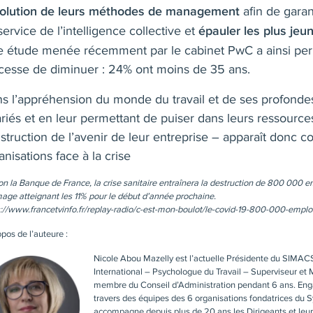
afin de garan
volution de leurs méthodes de management
service de l’intelligence collective et
épauler les plus jeun
 étude menée récemment par le cabinet PwC a ainsi per
cesse de diminuer : 24% ont moins de 35 ans.
s l’appréhension du monde du travail et de ses profondes 
ariés et en leur permettant de puiser dans leurs ressource
struction de l’avenir de leur entreprise – apparaît donc 
anisations face à la crise
on la Banque de France, la crise sanitaire entraînera la destruction de 800 000 em
age atteignant les 11% pour le début d’année prochaine.
s://www.francetvinfo.fr/replay-radio/c-est-mon-boulot/le-covid-19-800-000-empl
pos de l’auteure :
Nicole Abou Mazelly
est l’actuelle Présidente du SIMACS
International – Psychologue du Travail – Superviseur et 
membre du
Conseil d’Administration
pendant 6 ans. Eng
travers des équipes des 6 organisations fondatrices du 
accompagne depuis plus de 20 ans les Dirigeants et leur