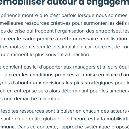
emobiliser autour d’engag
xpérience montre que c’est parfois lorsque nous sommes
 meilleures ressources créatives pour surmonter les défi
ps de crise qui frappent l’organisation des entreprises, 
ur
créer le cadre propice à cette nécessaire mobilisation 
tres mots sont sécurité et stimulation, car force est de co
itude mènent le plus souvent à l’inaction.
ne convient pas ici d’apporter aux managers et à leurs équ
er à
créer les conditions propices à la mise en place d’u
ens d’
pour le
aboutir aux décisions les plus stratégiques
ch en entreprise sera alors déterminant pour les amener 
s une démarche maïeutique.
 lesdites ressources sont à puiser en chacun des acteurs 
a santé d’une entité globale – et
l’heure est à la mobilisa
. Dans ce contexte, l’approche systémique propos
mmune