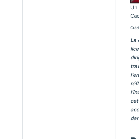
Un 
Cad
Créd
La 
lic
dir
tra
l’e
réf
l’i
cet
acc
dan