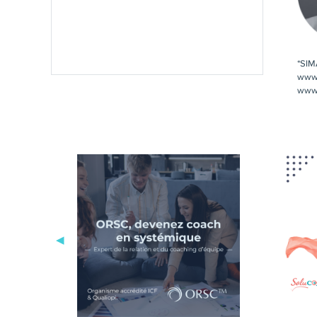
*SIM
www.
www.