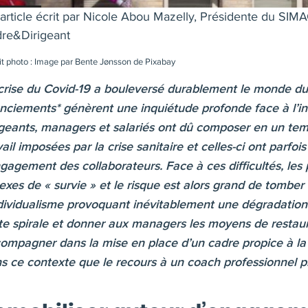
article écrit par
Nicole Abou Mazelly, Présidente du SIM
re&Dirigeant
it photo : Image par Bente Jønsson de Pixabay
crise du Covid-19 a bouleversé durablement le monde du 
enciements* génèrent une inquiétude profonde face à l’inc
igeants, managers et salariés ont dû composer en un te
vail imposées par la crise sanitaire et celles-ci ont par
ngagement des collaborateurs. Face à ces difficultés, le
lexes de « survie » et le risque est alors grand de tombe
ndividualisme provoquant inévitablement une dégradation 
te spirale et donner aux managers les moyens de restaurer
ompagner dans la mise en place d’un cadre propice à la st
s ce contexte que le recours à un coach professionnel p