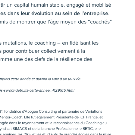
tir un capital humain stable, engagé et mobilisé
.
es dans leur évolution au sein de l’entreprise
mis de montrer que l’âge moyen des “coachés”
mutations, le coaching – en fidélisant les
s pour contribuer collectivement à la
comme une des clefs de la résilience des
plois cette année et ouvrira la voie à un taux de
ois-seront-detruits-cette-annee_4129165.html
*, fondatrice d’Apogée Consulting et partenaire de Variations
Mentor-Coach. Elle fut également Présidente de ICF France, et
agée dans le rayonnement et la reconnaissance du Coaching au
Syndicat SIMACS et de la branche Professionnelle BETIC, elle
s équipes, les DRH et les étudiants de grandes écoles dans la mise