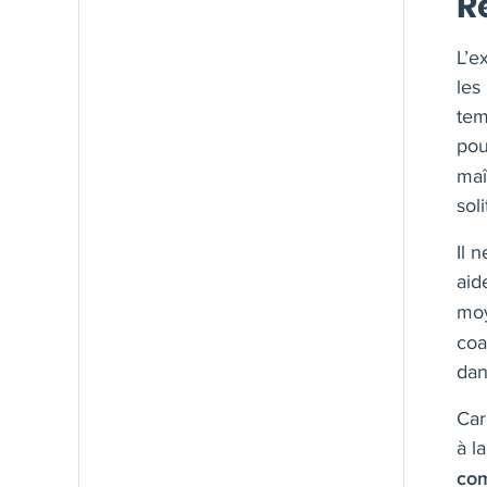
R
L’e
les
tem
po
maî
sol
Il 
aid
moy
coa
dan
Car
à l
co